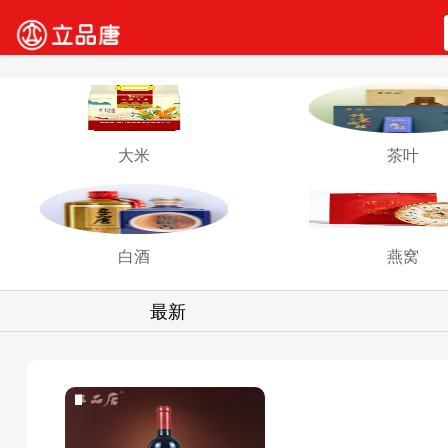
大米
茶叶
白酒
燕窝
最新