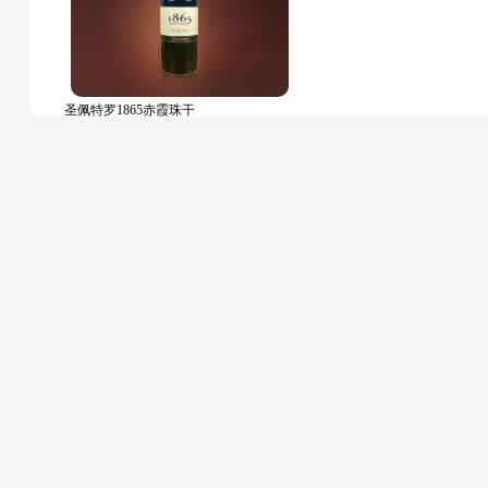
圣佩特罗1865赤霞珠干
￥338
已售：667