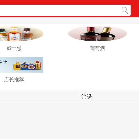
威士忌
葡萄酒
店长推荐
筛选