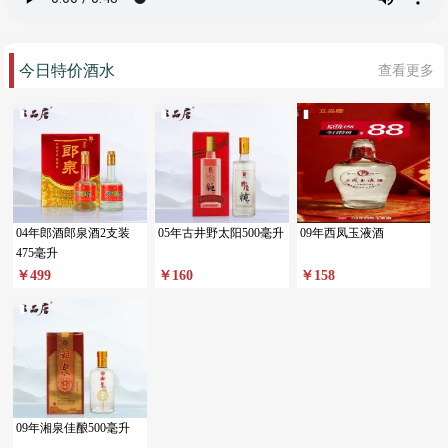
今日特价酒水
查看更多
04年郎酒郎泉酒2支装
05年古井野太阳500毫升
09年西凤玉液酒
475毫升
￥499
￥160
￥158
09年湘泉佳酿500毫升