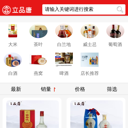
大米
茶叶
白兰地
威士忌
葡萄酒
白酒
燕窝
啤酒
店长推荐
最新
销量
价格
筛选