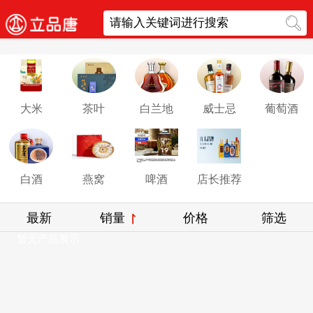
大米
茶叶
白兰地
威士忌
葡萄酒
白酒
燕窝
啤酒
店长推荐
最新
销量
价格
筛选
暂无产品展示